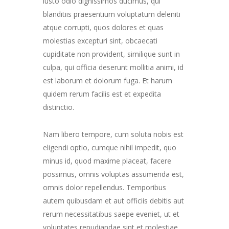
iusto odio dignissimos ducimus, qui
blanditiis praesentium voluptatum deleniti
atque corrupti, quos dolores et quas
molestias excepturi sint, obcaecati
cupiditate non provident, similique sunt in
culpa, qui officia deserunt mollitia animi, id
est laborum et dolorum fuga. Et harum
quidem rerum facilis est et expedita
distinctio.
Nam libero tempore, cum soluta nobis est
eligendi optio, cumque nihil impedit, quo
minus id, quod maxime placeat, facere
possimus, omnis voluptas assumenda est,
omnis dolor repellendus. Temporibus
autem quibusdam et aut officiis debitis aut
rerum necessitatibus saepe eveniet, ut et
voluptates repudiandae sint et molestiae