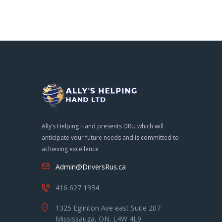
Ally’s Helping Hand presents DRU which will
anticipate your future needs and is committed to
achieving excellence
Admin@DriversRus.ca
416 627 1934
1325 Eglinton Ave east Suite 207
Mississauga, ON. L4W 4L9