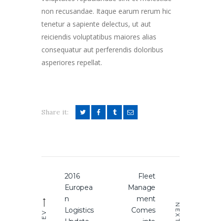
non recusandae. Itaque earum rerum hic
tenetur a sapiente delectus, ut aut
reiciendis voluptatibus maiores alias
consequatur aut perferendis doloribus
asperiores repellat.
Share it:
Post
2016
Fleet
Previous
Next
navigation
Europea
Manage
post:
post:
n
ment
NEXT
Logistics
Comes
PREV